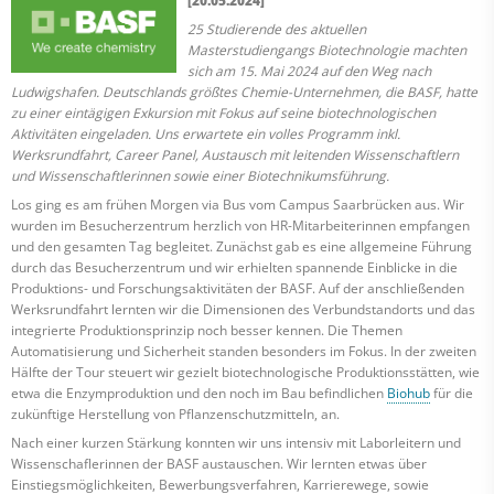
[20.05.2024]
25 Studierende des aktuellen
Masterstudiengangs Biotechnologie machten
sich am 15. Mai 2024 auf den Weg nach
Ludwigshafen. Deutschlands größtes Chemie-Unternehmen, die BASF, hatte
zu einer eintägigen Exkursion mit Fokus auf seine biotechnologischen
Aktivitäten eingeladen. Uns erwartete ein volles Programm inkl.
Werksrundfahrt, Career Panel, Austausch mit leitenden Wissenschaftlern
und Wissenschaftlerinnen sowie einer Biotechnikumsführung.
Los ging es am frühen Morgen via Bus vom Campus Saarbrücken aus. Wir
wurden im Besucherzentrum herzlich von HR-Mitarbeiterinnen empfangen
und den gesamten Tag begleitet. Zunächst gab es eine allgemeine Führung
durch das Besucherzentrum und wir erhielten spannende Einblicke in die
Produktions- und Forschungsaktivitäten der BASF. Auf der anschließenden
Werksrundfahrt lernten wir die Dimensionen des Verbundstandorts und das
integrierte Produktionsprinzip noch besser kennen. Die Themen
Automatisierung und Sicherheit standen besonders im Fokus. In der zweiten
Hälfte der Tour steuert wir gezielt biotechnologische Produktionsstätten, wie
etwa die Enzymproduktion und den noch im Bau befindlichen
Biohub
für die
zukünftige Herstellung von Pflanzenschutzmitteln, an.
Nach einer kurzen Stärkung konnten wir uns intensiv mit Laborleitern und
Wissenschaflerinnen der BASF austauschen. Wir lernten etwas über
Einstiegsmöglichkeiten, Bewerbungsverfahren, Karrierewege, sowie