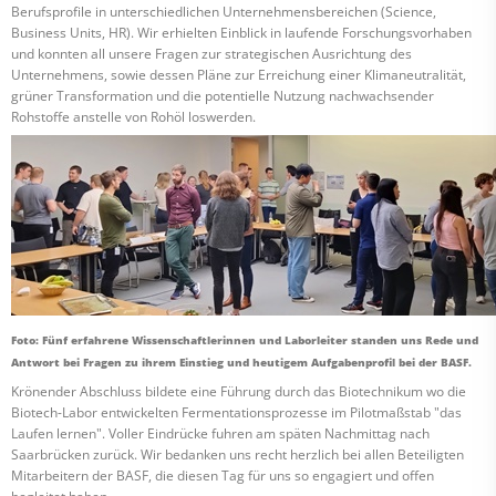
Berufsprofile in unterschiedlichen Unternehmensbereichen (Science,
Business Units, HR). Wir erhielten Einblick in laufende Forschungsvorhaben
und konnten all unsere Fragen zur strategischen Ausrichtung des
Unternehmens, sowie dessen Pläne zur Erreichung einer Klimaneutralität,
grüner Transformation und die potentielle Nutzung nachwachsender
Rohstoffe anstelle von Rohöl loswerden.
Foto: Fünf erfahrene Wissenschaftlerinnen und Laborleiter standen uns Rede und
Antwort bei Fragen zu ihrem Einstieg und heutigem Aufgabenprofil bei der BASF.
Krönender Abschluss bildete eine Führung durch das Biotechnikum wo die
Biotech-Labor entwickelten Fermentationsprozesse im Pilotmaßstab "das
Laufen lernen". Voller Eindrücke fuhren am späten Nachmittag nach
Saarbrücken zurück. Wir bedanken uns recht herzlich bei allen Beteiligten
Mitarbeitern der BASF, die diesen Tag für uns so engagiert und offen